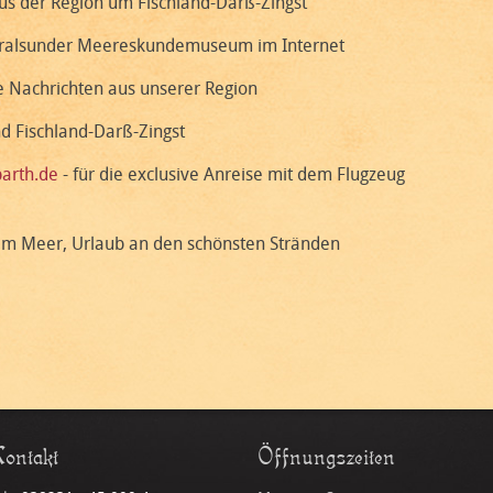
us der Region um Fischland-Darß-Zingst
tralsunder Meereskundemuseum im Internet
e Nachrichten aus unserer Region
d Fischland-Darß-Zingst
arth.de
- für die exclusive Anreise mit dem Flugzeug
am Meer, Urlaub an den schönsten Stränden
ontakt
Öffnungszeiten