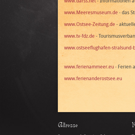
www.darss.net
- Informationen a
www.Meeresmuseum.de
- das S
www.Ostsee-Zeitung.de
- aktuell
www.tv-fdz.de
- Tourismusverban
www.ostseeflughafen-stralsund-b
www.ferienammeer.eu
- Ferien 
www.ferienanderostsee.eu
Adresse
K