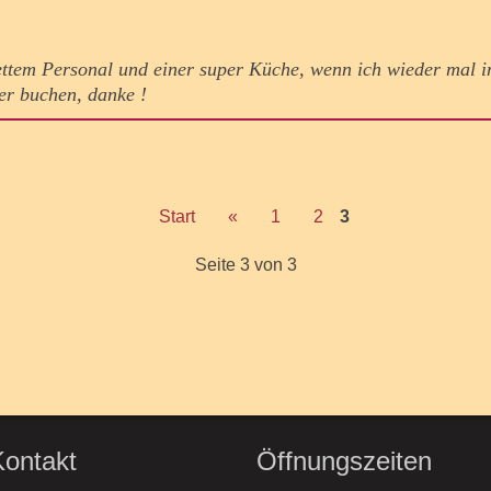
nettem Personal und einer super Küche, wenn ich wieder mal i
der buchen, danke !
Start
«
1
2
3
Seite 3 von 3
Kontakt
Öffnungszeiten