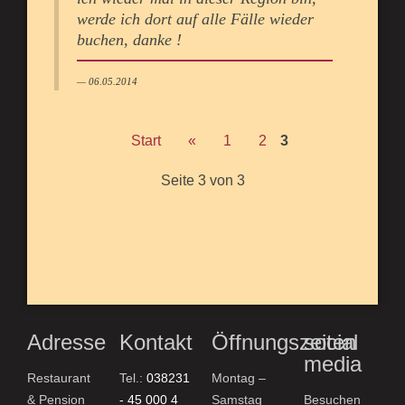
werde ich dort auf alle Fälle wieder
buchen, danke !
06.05.2014
Start
«
1
2
3
Seite 3 von 3
Adresse
Kontakt
Öffnungszeiten
social
media
Restaurant
Tel.:
038231
Montag –
& Pension
- 45 000 4
Samstag
Besuchen